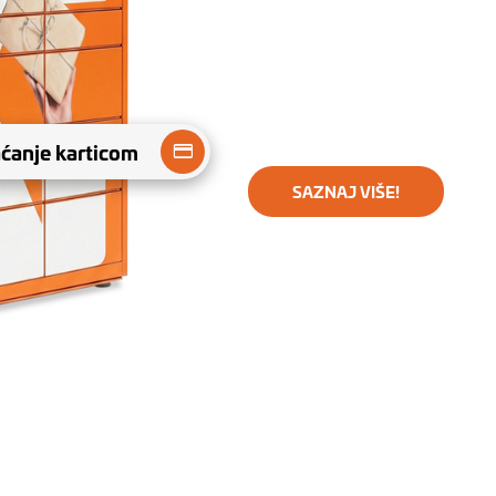
aćanje karticom
SAZNAJ VIŠE!