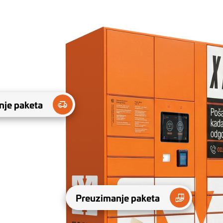
nje paketa
Preuzimanje paketa