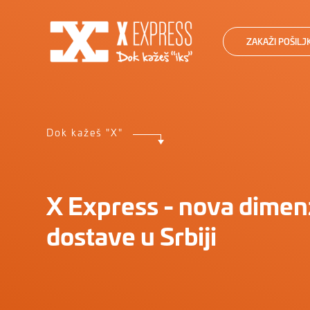
ZAKAŽI POŠILJ
Dok kažeš "X"
Vama na usluzi
X Express - nova dimen
Za sve informacije o isp
dostave u Srbiji
pošiljaka pozovite nas 
broj 011 443 44 44.