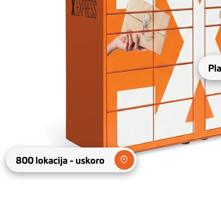
Pl
800 lokacija - uskoro